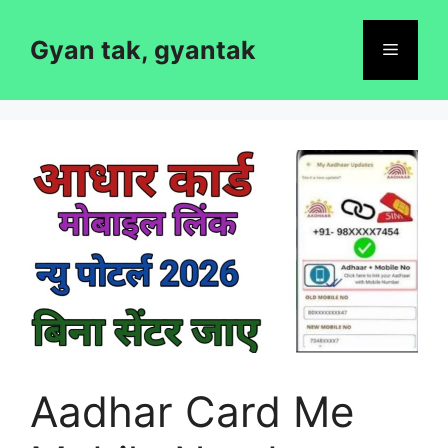
Skip
to
Gyan tak, gyantak
Menu
content
Aadhar Card Me