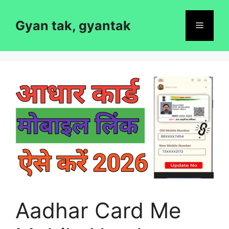
Skip
to
Gyan tak, gyantak
Menu
content
Aadhar Card Me