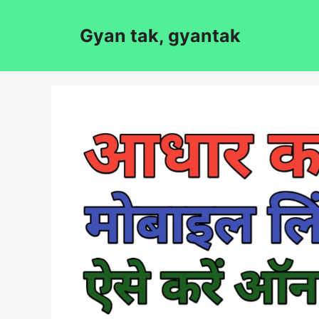
Skip
to
Gyan tak, gyantak
content