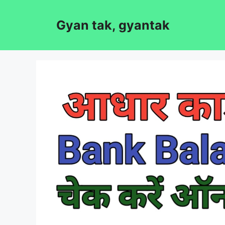
Skip
to
Gyan tak, gyantak
content