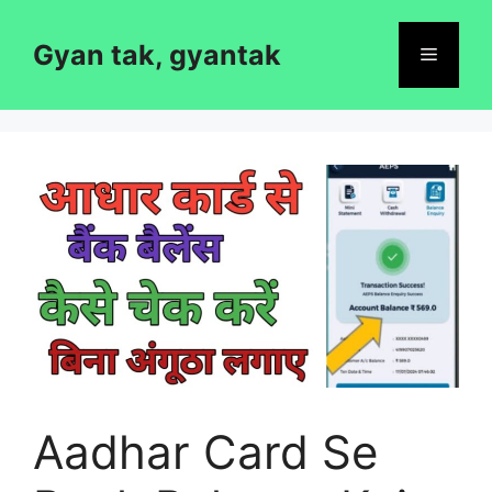
Skip
to
Gyan tak, gyantak
Menu
content
Aadhar Card Se