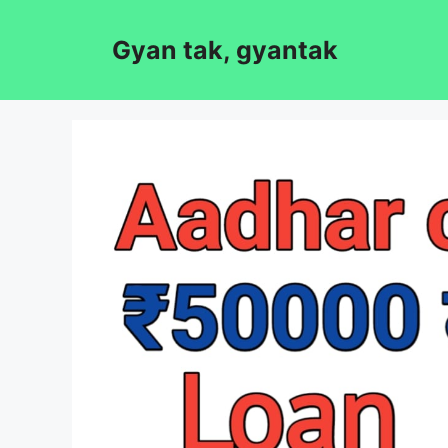
Skip
to
Gyan tak, gyantak
content