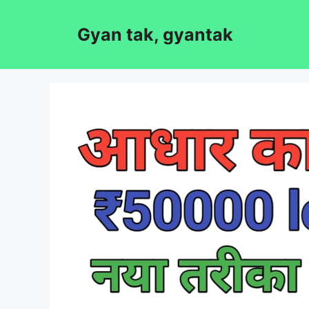
Skip
to
Gyan tak, gyantak
content