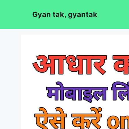
Skip
to
Gyan tak, gyantak
content