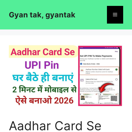
Skip
to
Gyan tak, gyantak
Menu
content
Aadhar Card Se