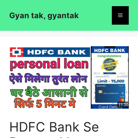
Skip
to
Gyan tak, gyantak
Menu
content
HDFC Bank Se