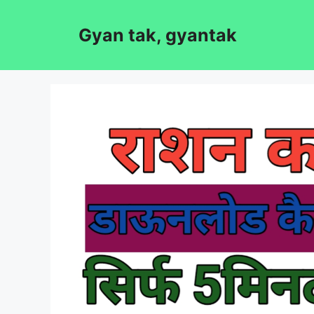
Skip
to
Gyan tak, gyantak
content