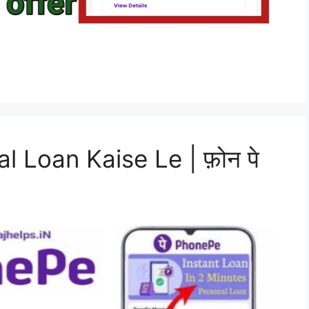
 Loan Kaise Le | फ़ोन पे