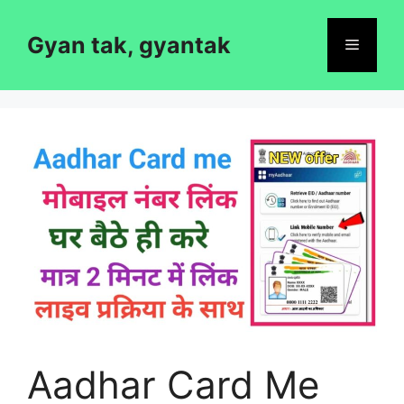
Skip
to
Gyan tak, gyantak
Menu
content
Aadhar Card Me