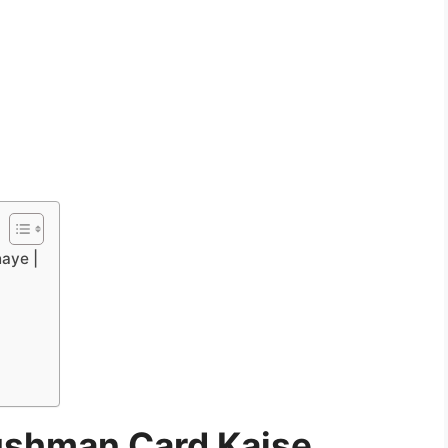
aye |
ushman Card Kaise