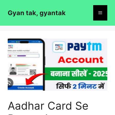
Skip
to
Gyan tak, gyantak
Menu
content
Aadhar Card Se