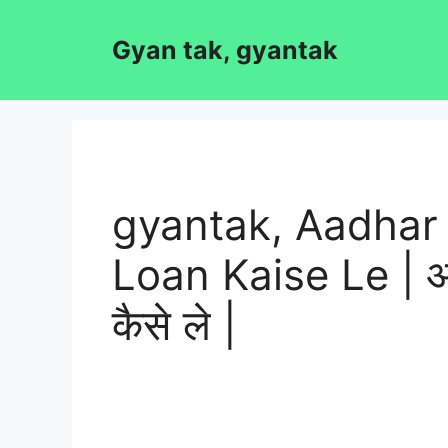
Skip
to
Gyan tak, gyantak
content
gyantak, Aadhar
Loan Kaise Le | आधा
कैसे ले |