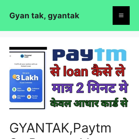
Skip
to
Gyan tak, gyantak
Menu
content
GYANTAK,Paytm