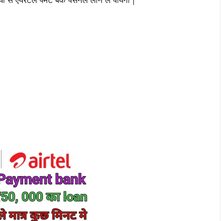
 एयरटेल पेमेंट बैंक पर्सनल लोन ले पीयेगी |