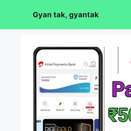
Skip
to
Gyan tak, gyantak
content