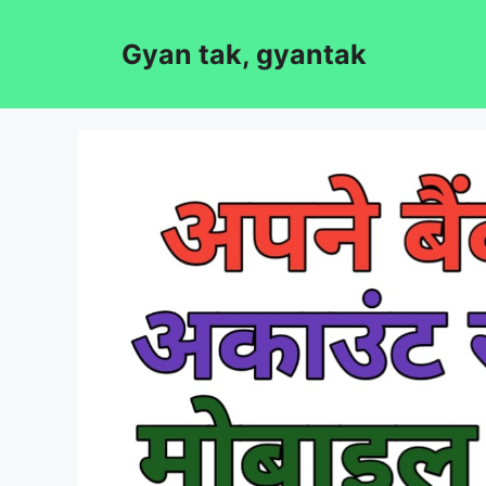
Skip
to
Gyan tak, gyantak
content